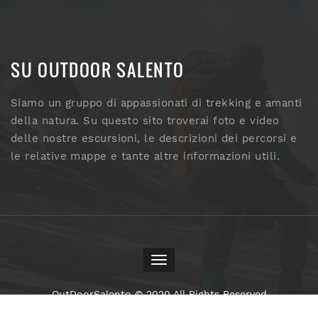
SU OUTDOOR SALENTO
Siamo un gruppo di appassionati di trekking e amanti
della natura. Su questo sito troverai foto e video
delle nostre escursioni, le descrizioni dei percorsi e
le relative mappe e tante altre informazioni utili.
Toggle
navigation
OutDoorSalento © 2020 All Rights Reserved