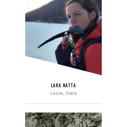
Everybody pulled his
weight. Gee our old Lasalle
ran Those were the days.
LARA NATTA
Lecce, Italia