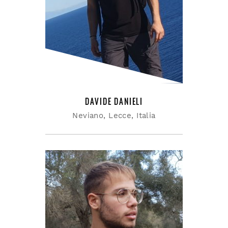
Everybody pulled his
weight. Gee our old Lasalle
ran Those were the days.
DAVIDE DANIELI
Neviano, Lecce, Italia