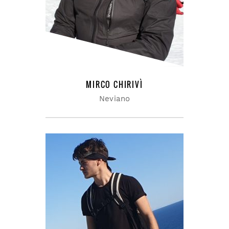
Everybody pulled his
weight. Gee our old Lasalle
ran Those were the days.
MIRCO CHIRIVÌ
Neviano