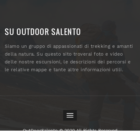
SU OUTDOOR SALENTO
Siamo un gruppo di appassionati di trekking e amanti
della natura. Su questo sito troverai foto e video
delle nostre escursioni, le descrizioni dei percorsi e
le relative mappe e tante altre informazioni utili.
Toggle
navigation
OutDoorSalento © 2020 All Rights Reserved